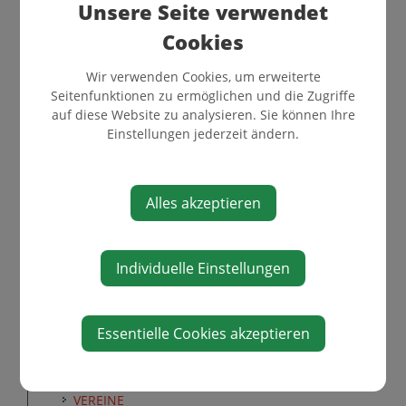
Unsere Seite verwendet
FAKTEN UND ZAHLEN
Cookies
FINANZDATEN
Wir verwenden Cookies, um erweiterte
POLITIK
Seitenfunktionen zu ermöglichen und die Zugriffe
VERWALTUNG
auf diese Website zu analysieren. Sie können Ihre
Einstellungen jederzeit ändern.
ÜBER DIE GEMEINDE
GEMEINDEEINRICHTUNGEN
ÖFFNUNGSZEITEN
Alles akzeptieren
GESUNDHEIT/SOZIALES
KINDER/SCHULE/BILDUNG
Individuelle Einstellungen
JUGEND
POSTPARTNER
FEUERWEHR
Essentielle Cookies akzeptieren
KIRCHE/RELIGION
FREIZEITEINRICHTUNGEN
VEREINE