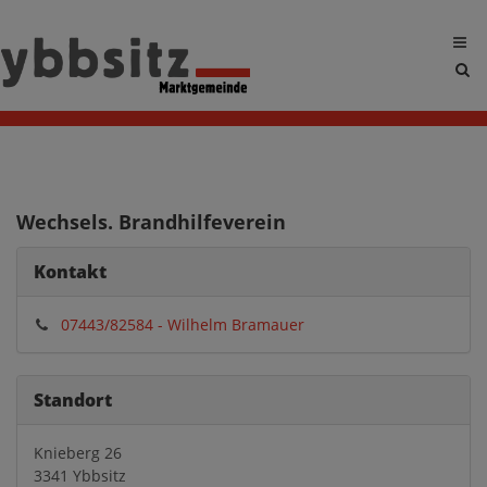
Sit
sea
tog
Wechsels. Brandhilfeverein
Kontakt
07443/82584 - Wilhelm Bramauer
Standort
Knieberg 26
3341 Ybbsitz