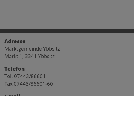
Adresse
Marktgemeinde Ybbsitz
Markt 1, 3341 Ybbsitz
Telefon
Tel. 07443/86601
Fax 07443/86601-60
E-Mail
gemeinde@ybbsitz.gv.at
Impressum
Pegelstand Kl. Ybbs