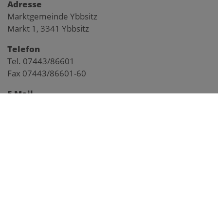
Adresse
Marktgemeinde Ybbsitz
Markt 1, 3341 Ybbsitz
Telefon
Tel. 07443/86601
Fax 07443/86601-60
E-Mail
gemeinde@ybbsitz.gv.at
Impressum
Pegelstand Kl. Ybbs
Anfahrtsplan
Webcam Markt
Webcam Prolling
Webcam Prochenberg