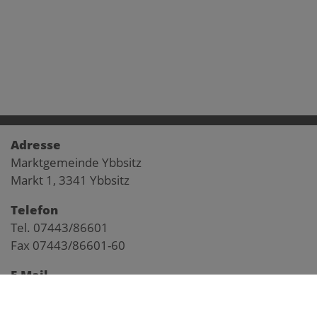
Adresse
Marktgemeinde Ybbsitz
Markt 1, 3341 Ybbsitz
Telefon
Tel. 07443/86601
Fax 07443/86601-60
E-Mail
gemeinde@ybbsitz.gv.at