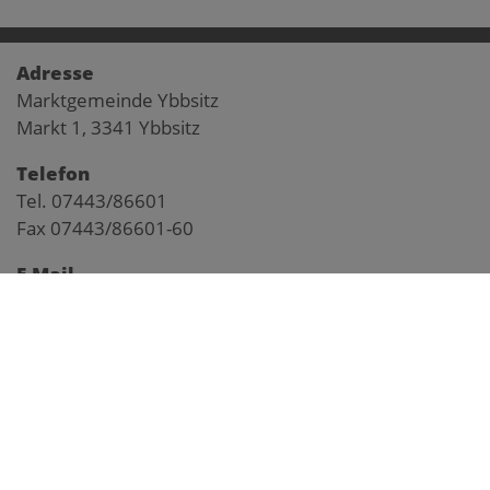
Adresse
Marktgemeinde Ybbsitz
Markt 1, 3341 Ybbsitz
Telefon
Tel. 07443/86601
Fax 07443/86601-60
E-Mail
gemeinde@ybbsitz.gv.at
Impressum
Pegelstand Kl. Ybbs
Anfahrtsplan
Webcam Markt