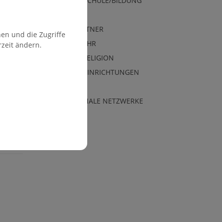
KINDER/SCHULE/BILDUNG
JUGEND
POSTPARTNER
en und die Zugriffe
FEUERWEHR
rzeit ändern.
KIRCHE/RELIGION
FREIZEITEINRICHTUNGEN
VEREINE
KOMMUNALE NETZWERKE
k
itter
E-
are
Mail
share