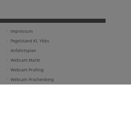
Impressum
Pegelstand Kl. Ybbs
Anfahrtsplan
Webcam Markt
Webcam Prolling
Webcam Prochenberg
Frühwarnsystem
facebook
l & Welser OG