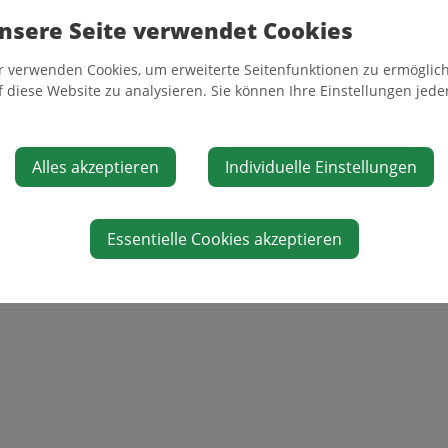
Galgenfeld 1
nsere Seite verwendet Cookies
3341 Ybbsitz
r verwenden Cookies, um erweiterte Seitenfunktionen zu ermöglich
Auf Google Maps anzeigen
f diese Website zu analysieren. Sie können Ihre Einstellungen jede
Alles akzeptieren
Individuelle Einstellungen
Essentielle Cookies akzeptieren
Faceboo
Tw
share
sh