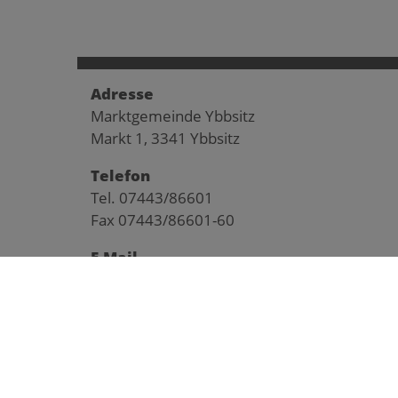
Adresse
Marktgemeinde Ybbsitz
Markt 1, 3341 Ybbsitz
Telefon
Tel. 07443/86601
Fax 07443/86601-60
E-Mail
gemeinde@ybbsitz.gv.at
© 2026 Geme