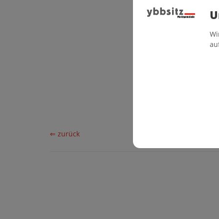
U
Wi
au
⇐ zurück