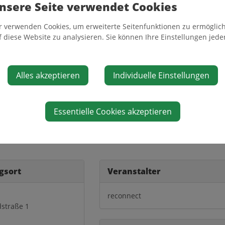
nsere Seite verwendet Cookies
r verwenden Cookies, um erweiterte Seitenfunktionen zu ermöglich
en Haus
f diese Website zu analysieren. Sie können Ihre Einstellungen jede
r-Park
en Haus
en Haus
Alles akzeptieren
Individuelle Einstellungen
Essentielle Cookies akzeptieren
bei Carina Wögerbauer, Tel. 0664 / 578 9006
gsort
Veranstalter
reconnect
straße 1