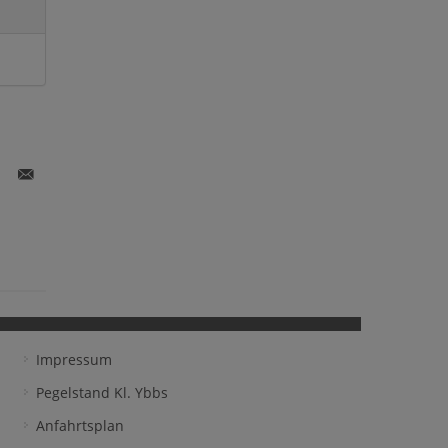
k
itter
E-
are
Mail
share
Impressum
Pegelstand Kl. Ybbs
Anfahrtsplan