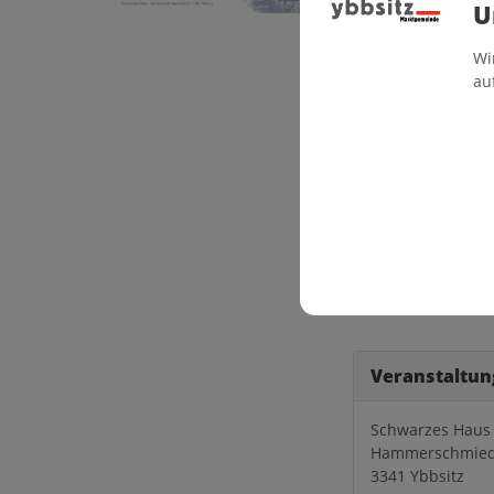
U
Termine 2026:
Wi
14.03. im Schwarz
au
27.06. im Dr. Meye
12.09. im Schwarz
05.12. im Schwarz
Infos & Anmeldung 
Veranstaltun
Schwarzes Haus
Hammerschmied
3341 Ybbsitz