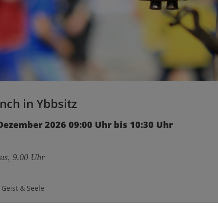
nch in Ybbsitz
Dezember 2026 09:00 Uhr bis 10:30 Uhr
us, 9.00 Uhr
 Geist & Seele
Achtsames Yoga
- im Anschluss gemeinsamer Brunch im Lietz Lade