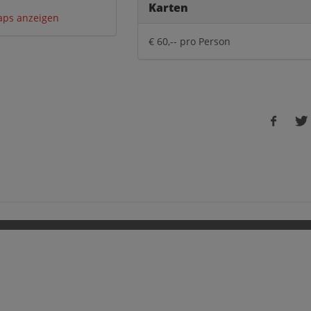
Karten
aps anzeigen
€ 60,-- pro Person
Faceboo
Tw
share
sh