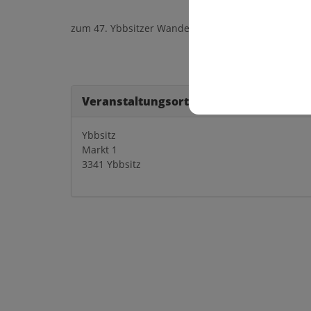
zum 47. Ybbsitzer Wandertag am Sonntag, 30. Mai 2
Veranstaltungsort
Ybbsitz
Markt 1
3341 Ybbsitz