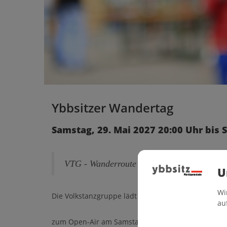
Ybbsitzer Wandertag
Samstag, 29. Mai 2027 20:00 Uhr bis 
VTG - Wanderroute wird noch bekanntgege
U
Wi
Die Volkstanzgruppe lädt
au
zum Open-Air am Samstag, 29. Mai 2027