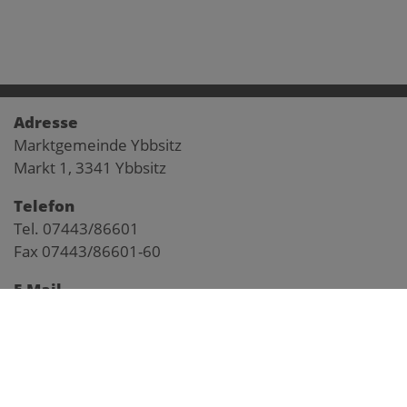
Adresse
Marktgemeinde Ybbsitz
Markt 1, 3341 Ybbsitz
Telefon
Tel. 07443/86601
Fax 07443/86601-60
E-Mail
gemeinde@ybbsitz.gv.at
Impressum
Pegelstand Kl. Ybbs