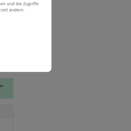
lter
en und die Zugriffe
rzeit ändern.
 statt!
er