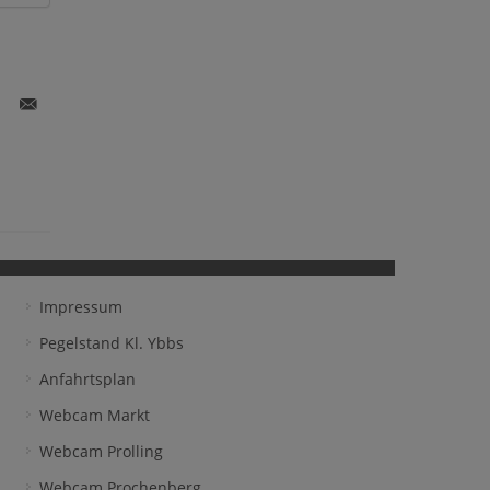
k
itter
E-
are
Mail
share
Impressum
Pegelstand Kl. Ybbs
Anfahrtsplan
Webcam Markt
Webcam Prolling
Webcam Prochenberg