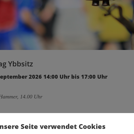
g Ybbsitz
September 2026 14:00 Uhr bis 17:00 Uhr
Hammer, 14.00 Uhr
tag in den Monaten
Mai bis Oktober
ist Schmiedetag im Fahrngru
nsere Seite verwendet Cookies