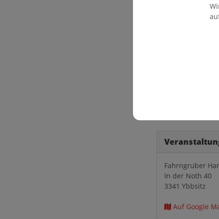
Dabei können die 
Wi
schauen, sondern 
au
Schauschmiedevorf
TIPP: an diesen Ta
Veranstaltun
Fahrngruber H
In der Noth 40
3341 Ybbsitz
Auf Google M