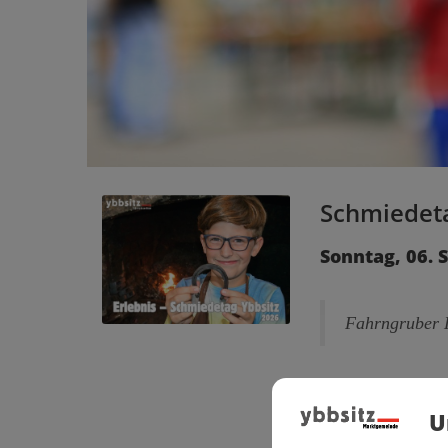
Schmiedeta
Sonntag, 06. 
Fahrngruber 
Jeden ersten Sonn
Hammer.
U