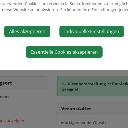
großen und kleinen Besucher nicht nur dem Schmied über die Schu
r verwenden Cookies, um erweiterte Seitenfunktionen zu ermöglich
auch selbst Hand anlegen.
f diese Website zu analysieren. Sie können Ihre Einstellungen jede
ührung jeweils ab 15.00 Uhr
Alles akzeptieren
Individuelle Einstellungen
gen findet auch eine allgemeinde Führung um 10.30 Uhr im FeRRUM
Essentielle Cookies akzeptieren
gsort
Diese Veranstaltung ist für Kind
geeignet.
ammer
Veranstalter
aps anzeigen
Marktgemeinde Ybbsitz