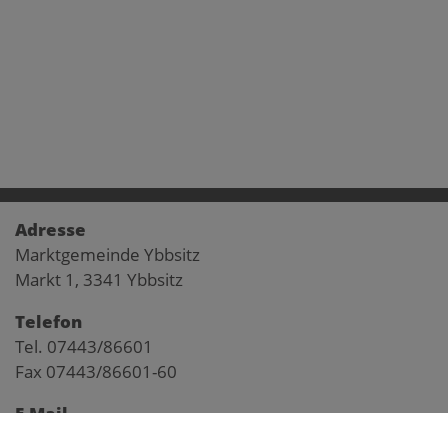
Adresse
Marktgemeinde Ybbsitz
Markt 1, 3341 Ybbsitz
Telefon
Tel. 07443/86601
Fax 07443/86601-60
E-Mail
gemeinde@ybbsitz.gv.at