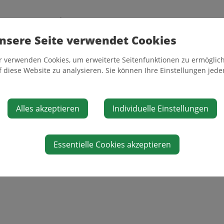
2026
, 9.00 - 12.00 Uhr
nsere Seite verwendet Cookies
t 2026
, 9.00 - 12.00 Uhr
r verwenden Cookies, um erweiterte Seitenfunktionen zu ermöglich
f diese Website zu analysieren. Sie können Ihre Einstellungen jede
 65,-- pro Kind
Alles akzeptieren
Individuelle Einstellungen
kosten: € 18,-- / kg gebranntem & glasiertem Ton
Essentielle Cookies akzeptieren
os:
Johanna Lagler
, Tel. 0676 / 310 4652