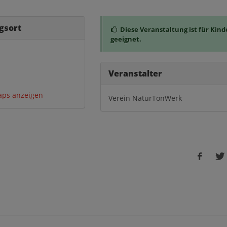
gsort
Diese Veranstaltung ist für Kind
geeignet.
Veranstalter
aps anzeigen
Verein NaturTonWerk
Faceboo
Tw
share
sh