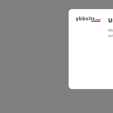
Dienstag, 28. Juli 
U
Freitag, 14. Augus
Wi
au
Workshop-Kosten: €
Material und Brenn
Anmeldung und Inf