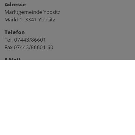
Adresse
Marktgemeinde Ybbsitz
Markt 1, 3341 Ybbsitz
Telefon
Tel. 07443/86601
Fax 07443/86601-60
E-Mail
gemeinde@ybbsitz.gv.at
Impressum
Pegelstand Kl. Ybbs
Anfahrtsplan
Webcam Markt
Webcam Prolling
Webcam Prochenberg