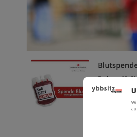
Blutspende
Freitag, 13. 
U
Mittelschule,
Wi
au
Annahmezeiten: 14.