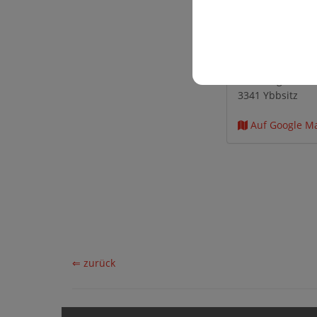
Veranstaltun
Mittelschule Ybb
Maisbergstraße 
3341 Ybbsitz
Auf Google M
⇐ zurück