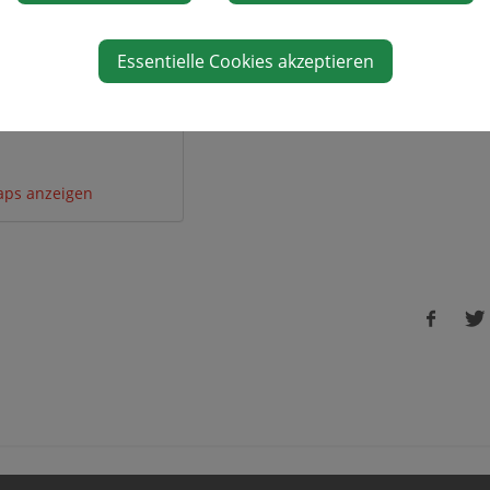
gsort
Veranstalter
Essentielle Cookies akzeptieren
sitz
Rotes Kreuz
13
aps anzeigen
Faceboo
Tw
share
sh