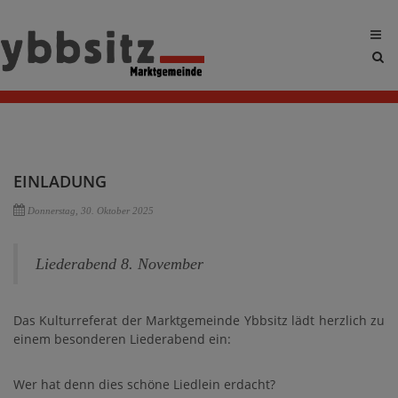
Sit
sea
tog
EINLADUNG
Donnerstag, 30. Oktober 2025
Liederabend 8. November
Das Kulturreferat der Marktgemeinde Ybbsitz lädt herzlich zu
einem besonderen Liederabend ein:
Wer hat denn dies schöne Liedlein erdacht?