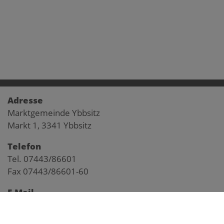
Adresse
Marktgemeinde Ybbsitz
Markt 1, 3341 Ybbsitz
Telefon
Tel. 07443/86601
Fax 07443/86601-60
E-Mail
gemeinde@ybbsitz.gv.at