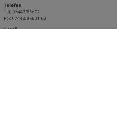
Telefon
Tel. 07443/86601
Fax 07443/86601-60
E-Mail
gemeinde@ybbsitz.gv.at
Impressum
Pegelstand Kl. Ybbs
Anfahrtsplan
Webcam Markt
Webcam Prolling
Webcam Prochenberg
Frühwarnsystem
facebook