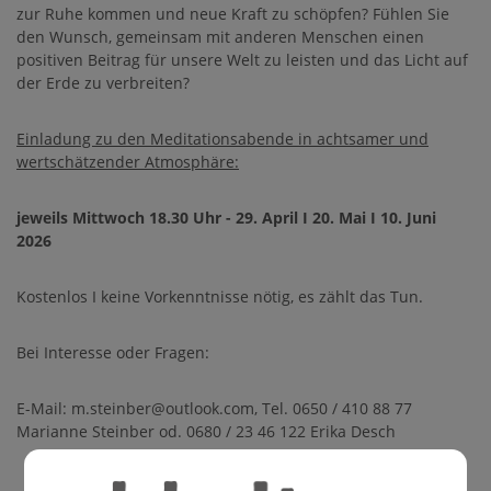
zur Ruhe kommen und neue Kraft zu schöpfen? Fühlen Sie
den Wunsch, gemeinsam mit anderen Menschen einen
positiven Beitrag für unsere Welt zu leisten und das Licht auf
der Erde zu verbreiten?
Einladung zu den Meditationsabende in achtsamer und
wertschätzender Atmosphäre:
jeweils Mittwoch 18.30 Uhr - 29. April I 20. Mai I 10. Juni
2026
Kostenlos I keine Vorkenntnisse nötig, es zählt das Tun.
Bei Interesse oder Fragen:
E-Mail: m.steinber@outlook.com, Tel. 0650 / 410 88 77
Marianne Steinber od. 0680 / 23 46 122 Erika Desch