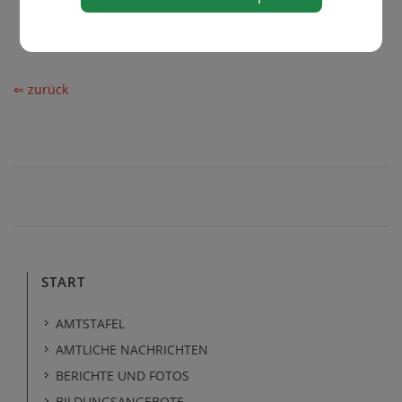
⇐ zurück
START
AMTSTAFEL
AMTLICHE NACHRICHTEN
BERICHTE UND FOTOS
BILDUNGSANGEBOTE