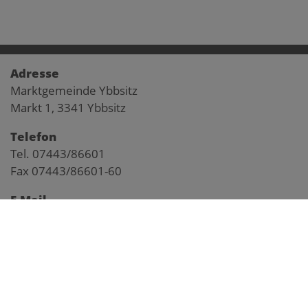
Adresse
Marktgemeinde Ybbsitz
Markt 1, 3341 Ybbsitz
Telefon
Tel. 07443/86601
Fax 07443/86601-60
E-Mail
gemeinde@ybbsitz.gv.at
Impressum
Pegelstand Kl. Ybbs
Anfahrtsplan