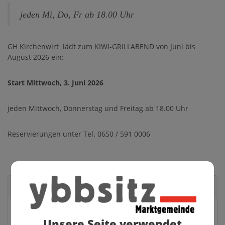
jeden Mi, Do, Fr ab 18.00 Uhr
GH Kirchenwirt lädt zum KIWI-GRILLABEND von Juni bis
August 2026 ein:
Start Mittwoch, 3. Juni 2026
jeden Mittwoch, Donnerstag und Freitag ab 18.00 Uhr
Reservierungen unter Tel. 0650 / 591 0006
Veranstaltungsort
GH Kirchenwirt
Unsere Seite verwendet
Markt 29