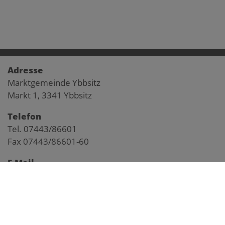
Adresse
Marktgemeinde Ybbsitz
Markt 1, 3341 Ybbsitz
Telefon
Tel. 07443/86601
Fax 07443/86601-60
E-Mail
gemeinde@ybbsitz.gv.at
Impressum
Pegelstand Kl. Ybbs