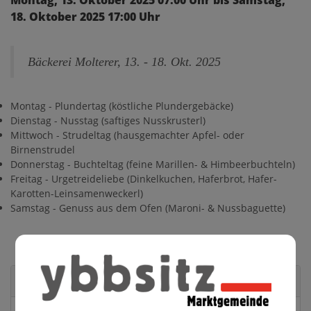
Montag, 13. Oktober 2025 07:00 Uhr bis Samstag,
18. Oktober 2025 17:00 Uhr
Bäckerei Molterer, 13. - 18. Okt. 2025
Montag - Plundertag (köstliche Plundergebäcke)
Dienstag - Nusstag (saftiges Nusskrusterl)
Mittwoch - Strudeltag (hausgemachter Apfel- oder
Birnenstrudel
Donnerstag - Buchteltag (feine Marillen- & Himbeerbuchteln)
Freitag - Urgetreideliebe (Dinkelkuchen, Haferbrot, Hafer-
Karotten-Leinsamenweckerl)
Samstag - Genuss aus dem Ofen (Maroni- & Nussbaguette)
Veranstaltungsort