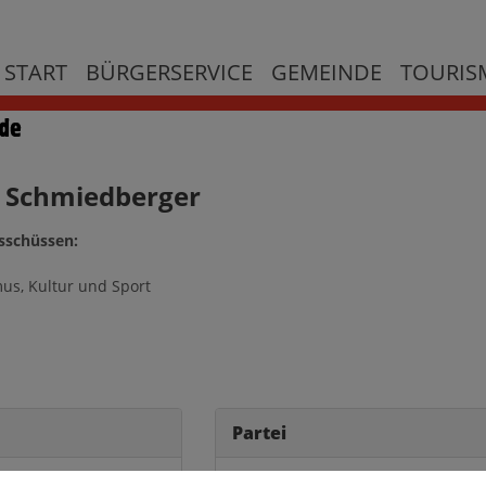
START
BÜRGERSERVICE
GEMEINDE
TOURISM
Ö Schmiedberger
usschüssen:
mus, Kultur und Sport
Partei
FPÖ