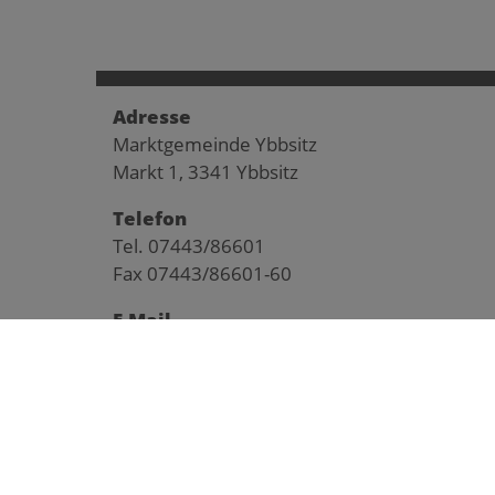
Adresse
Marktgemeinde Ybbsitz
Markt 1, 3341 Ybbsitz
Telefon
Tel. 07443/86601
Fax 07443/86601-60
E-Mail
gemeinde@ybbsitz.gv.at
© 2026 Geme