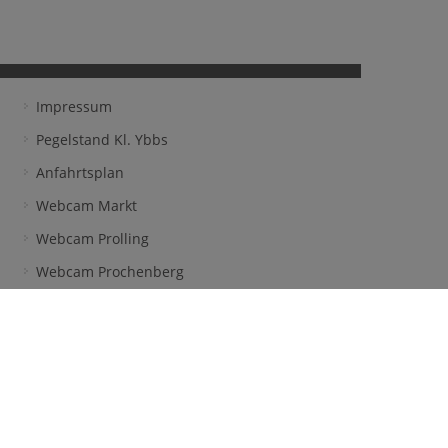
Impressum
Pegelstand Kl. Ybbs
Anfahrtsplan
Webcam Markt
Webcam Prolling
Webcam Prochenberg
Frühwarnsystem
facebook
l & Welser OG