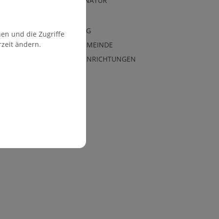
AMTSSIGNATUR
WAHLEN
VERWALTUNG
en und die Zugriffe
rzeit ändern.
ÜBER DIE GEMEINDE
GEMEINDEEINRICHTUNGEN