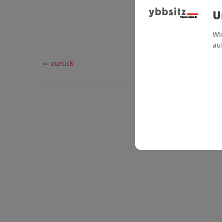
kevin.schmie
U
Wi
au
⇐ zurück