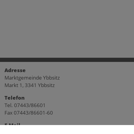
Adresse
Marktgemeinde Ybbsitz
Markt 1, 3341 Ybbsitz
Telefon
Tel. 07443/86601
Fax 07443/86601-60
E-Mail
gemeinde@ybbsitz.gv.at