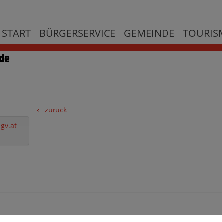
START
BÜRGERSERVICE
GEMEINDE
TOURISM
⇐ zurück
gv.at