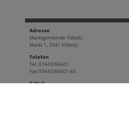
Adresse
Marktgemeinde Ybbsitz
Markt 1, 3341 Ybbsitz
Telefon
Tel. 07443/86601
Fax 07443/86601-60
E-Mail
gemeinde@ybbsitz.gv.at
© 2026 Geme