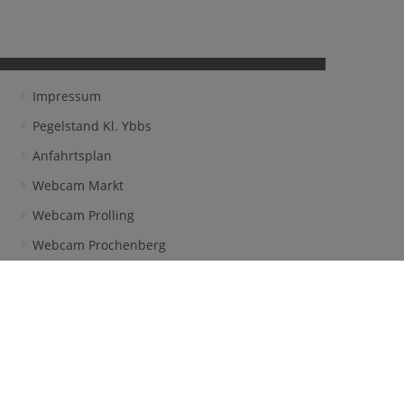
Impressum
Pegelstand Kl. Ybbs
Anfahrtsplan
Webcam Markt
Webcam Prolling
Webcam Prochenberg
Frühwarnsystem
facebook
l & Welser OG