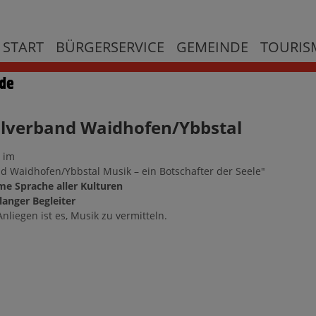
START
BÜRGERSERVICE
GEMEINDE
TOURISM
lverband Waidhofen/Ybbstal
d im
 Waidhofen/Ybbstal Musik – ein Botschafter der Seele"
e Sprache aller Kulturen
langer Begleiter
nliegen ist es, Musik zu vermitteln.