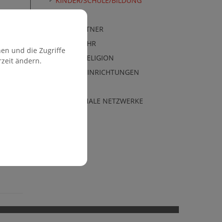
KINDER/SCHULE/BILDUNG
JUGEND
POSTPARTNER
FEUERWEHR
en und die Zugriffe
KIRCHE/RELIGION
rzeit ändern.
FREIZEITEINRICHTUNGEN
VEREINE
KOMMUNALE NETZWERKE
k
itter
E-
are
Mail
share