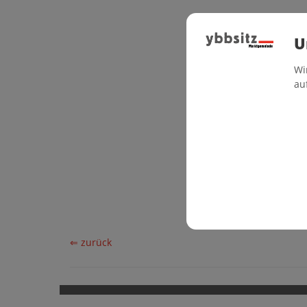
Kontakt
U
07442/55455
Wi
musikschule
au
https://musi
⇐ zurück