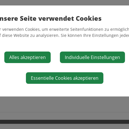
Standort
nsere Seite verwendet Cookies
Plenkerstraße 8a
r verwenden Cookies, um erweiterte Seitenfunktionen zu ermöglich
@waidhofen.at
3340 Waidhofen/Ybbs
f diese Website zu analysieren. Sie können Ihre Einstellungen jede
kschulewaidhofen.at
Auf Google Maps anzeigen
Alles akzeptieren
Individuelle Einstellungen
Essentielle Cookies akzeptieren
Faceboo
Tw
share
sh