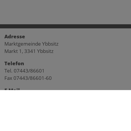
Adresse
Marktgemeinde Ybbsitz
Markt 1, 3341 Ybbsitz
Telefon
Tel. 07443/86601
Fax 07443/86601-60
E-Mail
gemeinde@ybbsitz.gv.at
Impressum
Pegelstand Kl. Ybbs
Anfahrtsplan