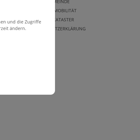
ENERGIEGEMEINDE
VERKEHR & MOBILITÄT
ORTSPLAN/KATASTER
en und die Zugriffe
rzeit ändern.
DATENSCHUTZERKLÄRUNG