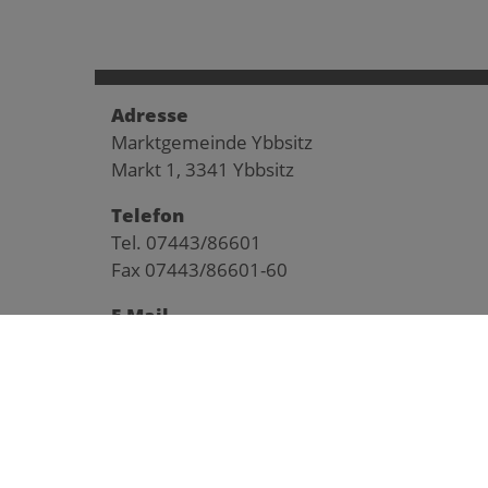
Adresse
Marktgemeinde Ybbsitz
Markt 1, 3341 Ybbsitz
Telefon
Tel. 07443/86601
Fax 07443/86601-60
E-Mail
gemeinde@ybbsitz.gv.at
© 2026 Geme