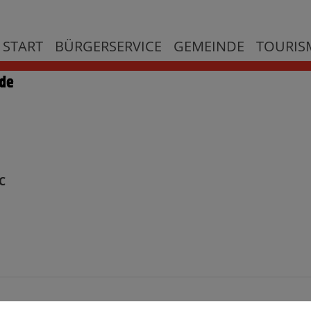
START
BÜRGERSERVICE
GEMEINDE
TOURISM
C