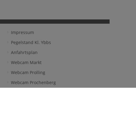
Impressum
Pegelstand Kl. Ybbs
Anfahrtsplan
Webcam Markt
Webcam Prolling
Webcam Prochenberg
Frühwarnsystem
facebook
l & Welser OG