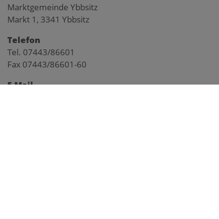
Marktgemeinde Ybbsitz
Markt 1, 3341 Ybbsitz
Telefon
Tel. 07443/86601
Fax 07443/86601-60
E-Mail
gemeinde@ybbsitz.gv.at
Impressum
Pegelstand Kl. Ybbs
Anfahrtsplan
Webcam Markt
Webcam Prolling
Webcam Prochenberg
Frühwarnsystem