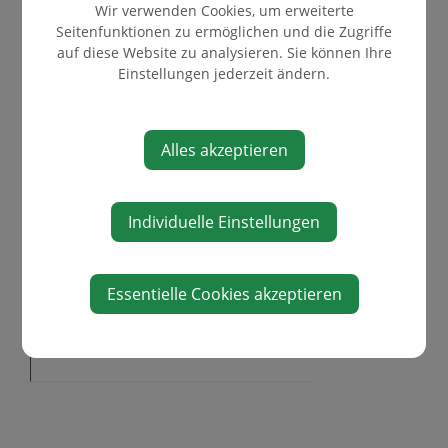
ABGABEN UND GEBÜHREN
Wir verwenden Cookies, um erweiterte
Seitenfunktionen zu ermöglichen und die Zugriffe
FÖRDERUNGEN
auf diese Website zu analysieren. Sie können Ihre
GEMEINDE-APP
Einstellungen jederzeit ändern.
BAUEN UND WOHNEN
WASSERABLESUNG
Alles akzeptieren
FORMULARE
LEBENSLAGEN
UMWELT / MÜLL
Individuelle Einstellungen
ENERGIEGEMEINDE
VERKEHR & MOBILITÄT
Essentielle Cookies akzeptieren
ORTSPLAN/KATASTER
DATENSCHUTZERKLÄRUNG