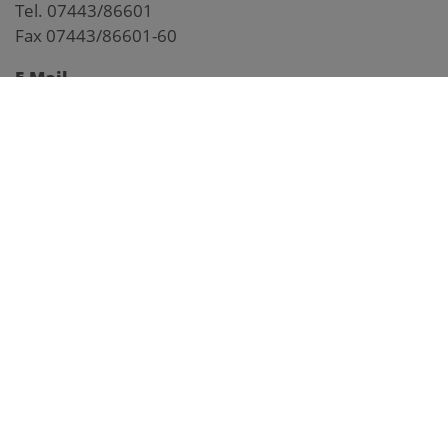
Tel. 07443/86601
Fax 07443/86601-60
E-Mail
gemeinde@ybbsitz.gv.at
Impressum
Pegelstand Kl. Ybbs
Anfahrtsplan
Webcam Markt
Webcam Prolling
Webcam Prochenberg
Frühwarnsystem
facebook