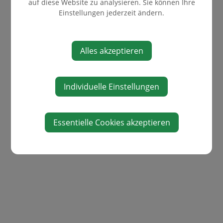
auf diese Website zu analysieren. Sie können Ihre
Einstellungen jederzeit ändern.
WASSERABLESUNG
FORMULARE
LEBENSLAGEN
Alles akzeptieren
UMWELT / MÜLL
ENERGIEGEMEINDE
VERKEHR & MOBILITÄT
Individuelle Einstellungen
ORTSPLAN/KATASTER
DATENSCHUTZERKLÄRUNG
Essentielle Cookies akzeptieren