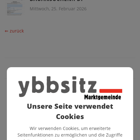
Mittwoch, 25. Februar 2026
⇐ zurück
BÜRGERSERVICE
Unsere Seite verwendet
ABGABEN UND GEBÜHREN
Cookies
FÖRDERUNGEN
Wir verwenden Cookies, um erweiterte
GEMEINDE-APP
Seitenfunktionen zu ermöglichen und die Zugriffe
BAUEN UND WOHNEN