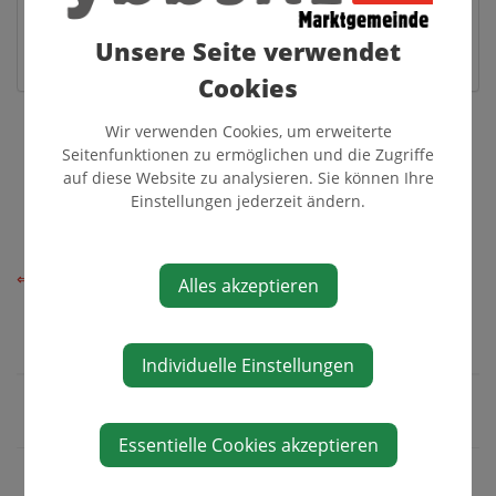
3341 Ybbsitz
Unsere Seite verwendet
Auf Google Maps anzeigen
Cookies
Wir verwenden Cookies, um erweiterte
Seitenfunktionen zu ermöglichen und die Zugriffe
auf diese Website zu analysieren. Sie können Ihre
Einstellungen jederzeit ändern.
⇐ zurück
Alles akzeptieren
Individuelle Einstellungen
Essentielle Cookies akzeptieren