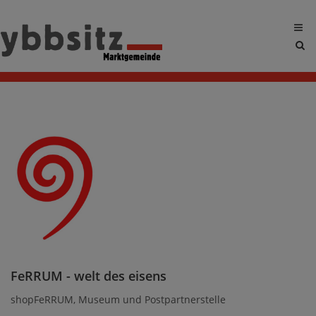
Sit
sea
tog
FeRRUM - welt des eisens
shopFeRRUM, Museum und Postpartnerstelle