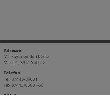
Adresse
Marktgemeinde Ybbsitz
Markt 1, 3341 Ybbsitz
Telefon
Tel. 07443/86601
Fax 07443/86601-60
E-Mail
gemeinde@ybbsitz.gv.at