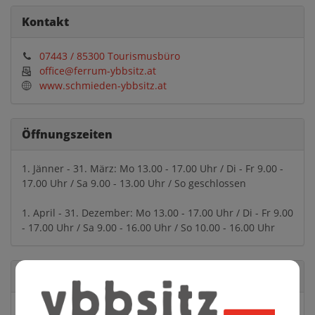
Kontakt
07443 / 85300 Tourismusbüro
office@ferrum-ybbsitz.at
www.schmieden-ybbsitz.at
Öffnungszeiten
1. Jänner - 31. März: Mo 13.00 - 17.00 Uhr / Di - Fr 9.00 -
17.00 Uhr / Sa 9.00 - 13.00 Uhr / So geschlossen
1. April - 31. Dezember: Mo 13.00 - 17.00 Uhr / Di - Fr 9.00
- 17.00 Uhr / Sa 9.00 - 16.00 Uhr / So 10.00 - 16.00 Uhr
Standort
Markt 24