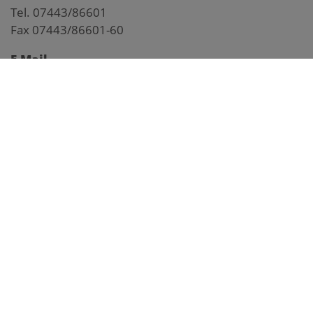
Tel. 07443/86601
Fax 07443/86601-60
E-Mail
gemeinde@ybbsitz.gv.at
Impressum
Pegelstand Kl. Ybbs
Anfahrtsplan
Webcam Markt
Webcam Prolling
Webcam Prochenberg
Frühwarnsystem
facebook