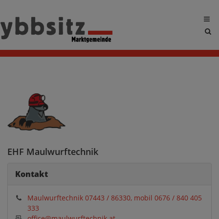
Sit
sea
tog
EHF Maulwurftechnik
Kontakt
Maulwurftechnik 07443 / 86330, mobil 0676 / 840 405
333
office@maulwurftechnik.at