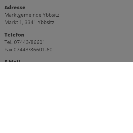
Adresse
Marktgemeinde Ybbsitz
Markt 1, 3341 Ybbsitz
Telefon
Tel. 07443/86601
Fax 07443/86601-60
E-Mail
gemeinde@ybbsitz.gv.at
Impressum
Pegelstand Kl. Ybbs
Anfahrtsplan
Webcam Markt
Webcam Prolling
Webcam Prochenberg