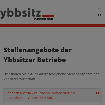
Sit
sea
tog
Stellenangebote der
Ybbsitzer Betriebe
Hier finden Sie aktuell ausgeschriebene Stellenangebote der
Ybbsitzer Wirtschaft.
Name
Beschreibung
Größe
Download
Do
Sonneck Austria - kaufmänn. Mitarbeiter für
Son
Innendienst - Vollzeit 38,5 Std.
Aus