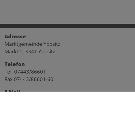
Adresse
Marktgemeinde Ybbsitz
Markt 1, 3341 Ybbsitz
Telefon
Tel. 07443/86601
Fax 07443/86601-60
E-Mail
gemeinde@ybbsitz.gv.at
Impressum
Pegelstand Kl. Ybbs
Anfahrtsplan