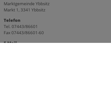
Marktgemeinde Ybbsitz
Markt 1, 3341 Ybbsitz
Telefon
Tel. 07443/86601
Fax 07443/86601-60
E-Mail
gemeinde@ybbsitz.gv.at
Impressum
Pegelstand Kl. Ybbs
Anfahrtsplan
Webcam Markt
Webcam Prolling
Webcam Prochenberg
Frühwarnsystem