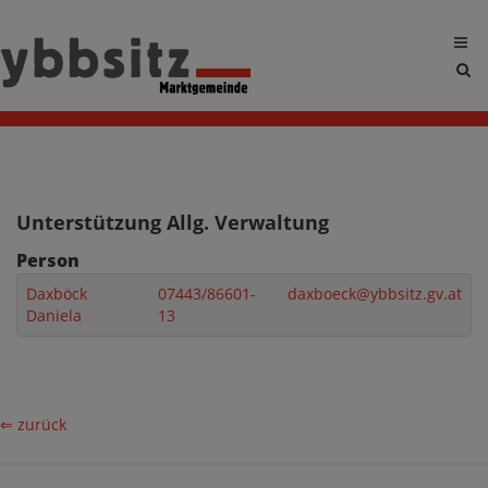
Sit
sea
tog
Unterstützung Allg. Verwaltung
Person
Daxböck
07443/86601-
daxboeck@ybbsitz.gv.at
Daniela
13
⇐ zurück