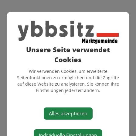
GEMEINDE
FAKTEN UND ZAHLEN
Unsere Seite verwendet
FINANZDATEN
Cookies
POLITIK
Wir verwenden Cookies, um erweiterte
VERWALTUNG
Seitenfunktionen zu ermöglichen und die Zugriffe
MITARBEITER
auf diese Website zu analysieren. Sie können Ihre
ÜBER DIE GEMEINDE
Einstellungen jederzeit ändern.
GEMEINDEEINRICHTUNGEN
Alles akzeptieren
Individuelle Einstellungen